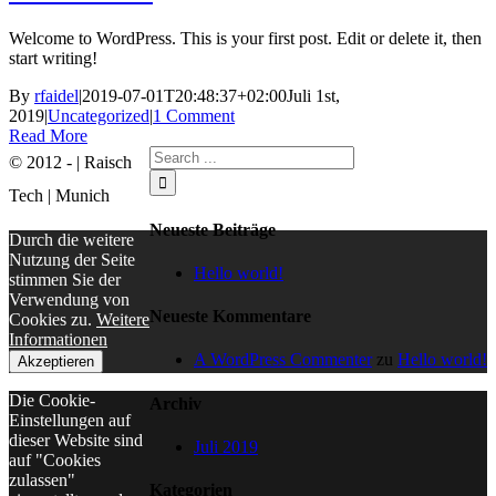
Welcome to WordPress. This is your first post. Edit or delete it, then
start writing!
By
rfaidel
|
2019-07-01T20:48:37+02:00
Juli 1st,
2019
|
Uncategorized
|
1 Comment
Read More
Search
© 2012 - | Raisch
for:
Tech | Munich
Neueste Beiträge
Durch die weitere
Nutzung der Seite
Hello world!
stimmen Sie der
Verwendung von
Neueste Kommentare
Cookies zu.
Weitere
Informationen
A WordPress Commenter
zu
Hello world!
Akzeptieren
Die Cookie-
Archiv
Einstellungen auf
dieser Website sind
Juli 2019
auf "Cookies
zulassen"
Kategorien